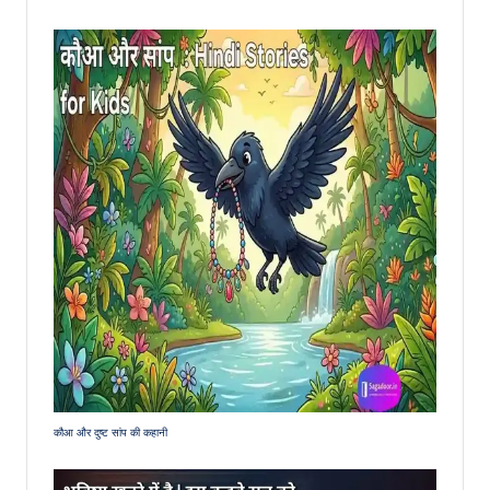
कौआ और दुष्ट सांप की कहानी