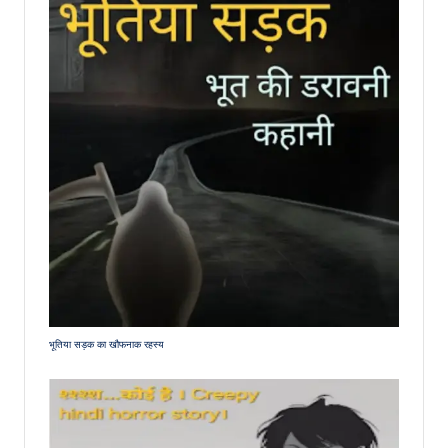
भूतिया सड़क का खौफनाक रहस्य