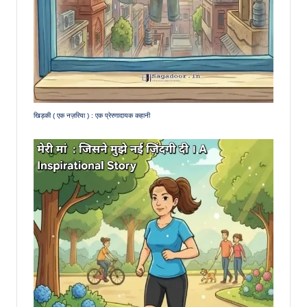
खिड़की ( एक नज़रिया ) : एक प्रेरणादायक कहानी