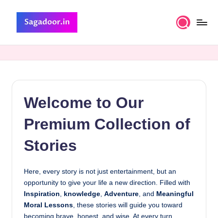
Skip
to
S
A
content
Premium
a
Collection
g
of
Stories
a
Welcome to Our
d
o
Premium Collection of
o
Stories
r
Here, every story is not just entertainment, but an
opportunity to give your life a new direction. Filled with
Inspiration
,
knowledge
,
Adventure
, and
Meaningful
Moral Lessons
, these stories will guide you toward
becoming brave, honest, and wise. At every turn,