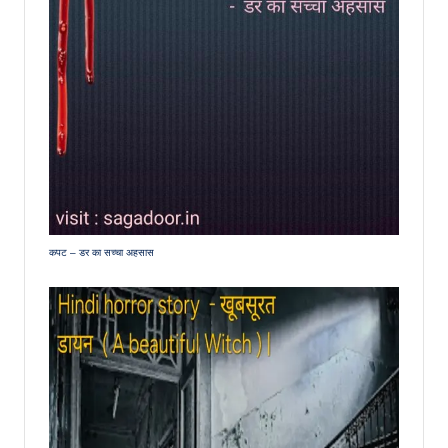
कपट – डर का सच्चा अहसास