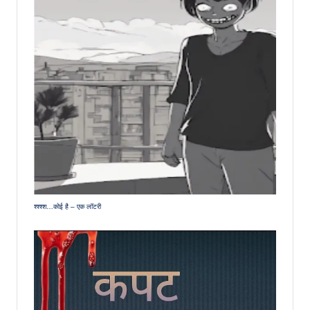
श्श्श्श…कोई है – एक लॉटरी