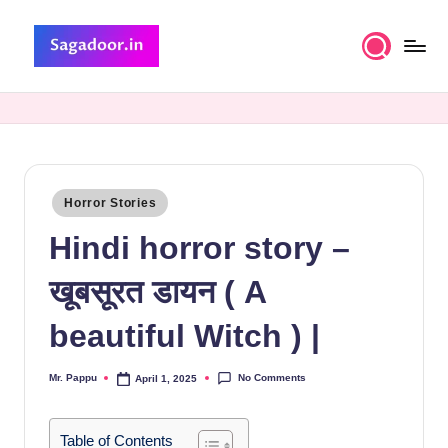
Skip
to
S
A
content
Premium
a
Collection
g
of
Stories
a
Posted
Horror Stories
d
in
Hindi horror story –
o
o
खूबसूरत डायन ( A
r
beautiful Witch ) |
No Comments
Mr. Pappu
April 1, 2025
Posted
by
Table of Contents