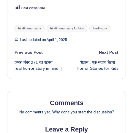
Post Views:
283
Tags:
hindi horror story
hindi horror story for kids
hindi story
Last updated on April 1, 2025
Post
Previous Post
Next Post
कमरा नंबर 271 का रहस्य –
शैतान : एक नकाब चेहरा –
navigation
real horror story in hindi |
Horror Stories for Kids
Comments
No comments yet. Why don’t you start the discussion?
Leave a Reply