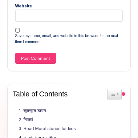
Website
Save my name, email, and website in this browser for the next
time I comment.
Table of Contents
Toggle Table 
खूबसूरत डायन
निष्कर्ष :
Read Moral stories for kids
Hindi Horror Story