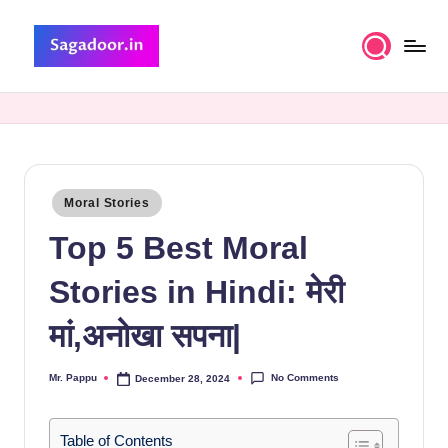
Skip
to
S
A
content
Premium
a
Collection
g
of
Stories
a
Posted
Moral Stories
d
in
Top 5 Best Moral
o
o
Stories in Hindi: मेरी
r
मां,अनोखा सपना|
No Comments
Mr. Pappu
December 28, 2024
Posted
by
Table of Contents