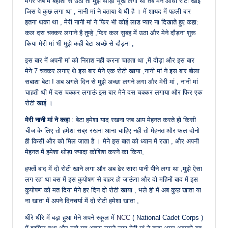
मगर जब में बेहोशी से उठा तो मुझे थोड़ी भूख लगी थी तब मेने आधी रोटी खाई
जिस पे कुछ लगा था , नानी मां ने बताया ये घी है । में शायद में पहली बार
इतना थका था , मेरी नानी मां ने फिर भी कोई लाड प्यार ना दिखाते हुए कहा:
कल दस चक्कर लगाने है तुम्हे ,फिर कल सुबह में उठा और मेने दौड़ना शुरू
किया मेरी मां भी मुझे कही बेटा अच्छे से दौड़ना ,
इस बार में अपनी मां को निराश नही करना चाहता था ,में दौड़ा और इस बार
मेने 7 चक्कर लगाए थे इस बार मेने एक रोटी खाया ,नानी मां ने इस बार बोला
सबाशा बेटा ! अब अगले दिन से मुझे अच्छा लगने लगा और मेरी मां , नानी मां
चाहती थी में दस चक्कर लगाऊं इस बार मेने दस चक्कर लगाया और फिर एक
रोटी खाई ।
मेरी नानी मां ने कहा
: बेटा हमेशा याद रखना जब आप मेहनत करते हो किसी
चीज के लिए तो हमेशा सब्र रखना आना चाहिए नही तो मेहनत और फल दोनो
ही किसी और को मिल जाता है । मेने इस बात को ध्यान में रखा , और अपनी
मेहनत में हमेशा थोड़ा ज्यादा कोशिश करने का किया,
हफ्तों बाद में दो रोटी खाने लगा और अब ढेर सारा पानी पीने लगा था ,मुझे ऐसा
लग रहा था बस में इस कुपोषण से बाहर हो जाऊंगा और दो महिनों बाद में इस
कुपोषण को मत दिया मेने हर दिन दो रोटी खाया , भले ही में अब कुछ खाता या
ना खाता में अपने दिनचर्या में दो रोटी हमेशा खाता ,
धीरे धीरे में बड़ा हुआ मेने अपने स्कूल में
NCC
( National Cadet Corps )