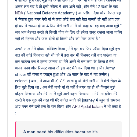
में शामिल हुआ और मुझे यह अच्छा लगने लगा मेरी मां ने कहा अगर आपको यह
अच्छा लग रहा है तो इसी फील्ड में आप आगे बढ़ो ,और मेने 12 कक्षा के बाद
NDA
( National Defence Academy ) का परीक्षा दिया और विफल रहा
में निराश हुआ मगर मेरी मां ने कहा कोई बात नही बेटा जरूरी तो नहीं आप एक
ही बार में सफल हो जाऊं फिर मेरी नानी मां ने जो कहा था वह याद आया मुझे ”
जब आप मेहनत करते हो किसी चीज के लिए तो हमेशा सब्र रखना आना चाहिए
नही तो मेहनत और फल दोनो ही किसी और को मिल जाता है “
अगले साल मेने दोबारा कोशिश किया , मेने इस बार फिर परीक्षा दिया मुझे इस
बात की कोई दिक्कत नही थी की में इस बार भी क्लियर नहीं कर पाऊंगा या
कर पाऊंगा बस में इतना जानता था मेने अच्छे से मन लगा के किया है मेने
अपना काम और रिजल्ट आया तो इस बार मेने कर दिया था ।और Army
officer की पोस्ट पे ज्वाइन हुआ और 26 साल के बाद में यह कर्नल (
colonel ) बना , में आज भी दो रोटी खाता हु जो मेरी नानी मां ने मेरी सेहत के
लिए मुझे दिया था , अब मेरी नानी मां तो नहीं है मगर वह ही थी जिसने मुझे
दौड़ना सिखाया और मेरी मां ने मुझे आगे बढ़ना सिखाया । मेरी मां हमेशा मेरे
रास्ते पे एक गुरु की तरह थी मेरे कर्नल बनने की journey में बहुत से समस्या
आए मगर मेने उन्हें हस के पार किया और
APJ Apdul kalam
ने भी कहा है
:
A man need his difficulties because it’s