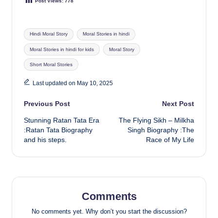
Post Views:
778
Tags:
Hindi Moral Story
Moral Stories in hindi
Moral Stories in hindi for kids
Moral Story
Short Moral Stories
Last updated on May 10, 2025
Post
Previous Post
Next Post
Stunning Ratan Tata Era
The Flying Sikh – Milkha
navigation
:Ratan Tata Biography
Singh Biography :The
and his steps.
Race of My Life
Comments
No comments yet. Why don’t you start the discussion?