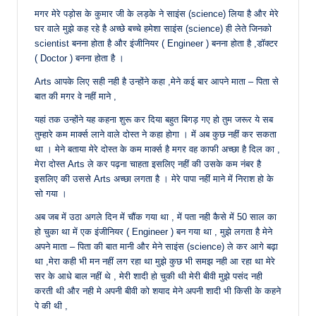
मगर मेरे पड़ोस के कुमार जी के लड़के ने साइंस (science) लिया है और मेरे
घर वाले मुझे कह रहे है अच्छे बच्चे हमेशा साइंस (science) ही लेते जिनको
scientist बनना होता है और इंजीनियर ( Engineer ) बनना होता है ,डॉक्टर
( Doctor ) बनना होता है ।
Arts आपके लिए सही नही है उन्होंने कहा ,मेने कई बार आपने माता – पिता से
बात की मगर वे नहीं माने ,
यहां तक उन्होंने यह कहना शुरू कर दिया बहुत बिगड़ गए हो तुम जरूर ये सब
तुम्हारे कम मार्क्स लाने वाले दोस्त ने कहा होगा । में अब कुछ नहीं कर सकता
था । मेने बताया मेरे दोस्त के कम मार्क्स है मगर वह काफी अच्छा है दिल का ,
मेरा दोस्त Arts ले कर पढ़ना चाहता इसलिए नहीं की उसके कम नंबर है
इसलिए की उससे Arts अच्छा लगता है । मेरे पापा नहीं माने में निराश हो के
सो गया ।
अब जब में उठा अगले दिन में चौंक गया था , में पता नही कैसे में 50 साल का
हो चुका था में एक इंजीनियर ( Engineer ) बन गया था , मुझे लगता है मेने
अपने माता – पिता की बात मानी और मेने साइंस (science) ले कर आगे बढ़ा
था ,मेरा कही भी मन नहीं लग रहा था मुझे कुछ भी समझ नही आ रहा था मेरे
सर के आधे बाल नहीं थे , मेरी शादी हो चुकी थी मेरी बीवी मुझे पसंद नही
करती थी और नही मे अपनी बीवी को शयाद मेने अपनी शादी भी किसी के कहने
पे की थी ,