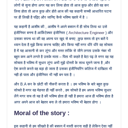
लोगों से सुना होगा अगर यह कर लिया होता तो आज कुछ और होते वह कर
लिया होता तो आज कुछ और होते आज की यह कहानी सच्ची आधारित घटना
पर ही लिखी है पढ़िए और जानिए कैसे भविष्य खतरे में है ।
यह कहानी है आशीष की , आशीष ने अपने बचपन में ही सोच लिया था उसे
इंजीनियर बनना है आर्किटेक्चर इंजीनियर (
Architecture Engineer
) और
उसका सपना था की वह अपना घर खुद से बनाए ,कुछ समय तो इन बातें पे
ध्यान देता है मुझे किया करना चाहिए और किया नहीं मगर धीरे धीरे वह सोचता
है में यह आसानी से कर लूंगा और मस्त तरीके से जीने लगता उसके नंबर भी
बहुत कम आने लगते है उसके माता – पिता भी कहते है बेटा पढ़ ले मगर वह यह
सोचता है भविष्य में सुधार लूंगा अभी मुझे दोस्तों के साथ घूमने जाना है ,और
ऐश करते करते वह बड़ा हो जाता है उसका इंजीनियरिंग कॉलेज में दाखिला भी
नही हो पाता और इंजीनियर भी नही बन पता है ।
और B.A कर के छोटी सी नौकरी करता है । हम भविष्य के बारे बहुत कुछ
सोचते है मगर वह मेहनत ही नहीं करते , हम सोचते है हम अपना भविष्य सुधार
लेंगे मगर सच तो यह है की भविष्य होता ही नही है हमारा आज ही भविष्य होता है
अगर अपने आज को बेहतर बना ले तो हमारा भविष्य भी बेहतर होगा ।
Moral of the story :
इस कहानी से हम सीखते है की बचपन में मस्ती करना सही है लेकिन ऐसा नहीं