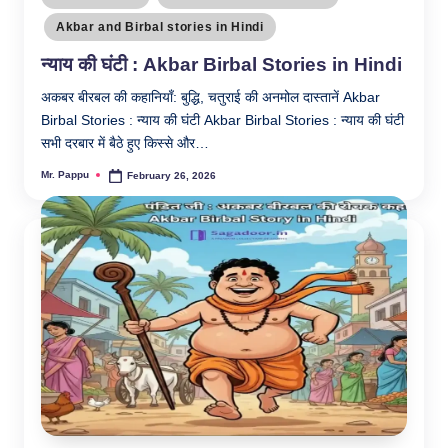
in
Akbar and Birbal stories in Hindi
न्याय की घंटी : Akbar Birbal Stories in Hindi
अकबर बीरबल की कहानियाँ: बुद्धि, चतुराई की अनमोल दास्तानें Akbar
Birbal Stories : न्याय की घंटी Akbar Birbal Stories : न्याय की घंटी
सभी दरबार में बैठे हुए किस्से और…
Mr. Pappu
February 26, 2026
Posted
by