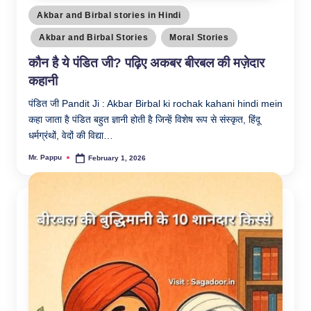
Posted
Akbar and Birbal stories in Hindi
in
Akbar and Birbal Stories
Moral Stories
कौन है ये पंडित जी? पढ़िए अकबर बीरबल की मज़ेदार
कहानी
पंडित जी Pandit Ji : Akbar Birbal ki rochak kahani hindi mein
कहा जाता है पंडित बहुत ज्ञानी होती है जिन्हें विशेष रूप से संस्कृत, हिंदू
धर्मग्रंथों, वेदों की विद्या…
Mr. Pappu
February 1, 2026
Posted
by