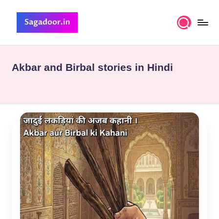
Skip
to
S
A
content
Premium
a
Collection
Akbar and Birbal stories in Hindi
g
of
Stories
a
d
o
o
r