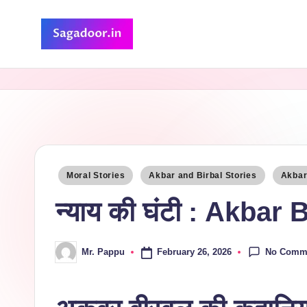
Skip
to
S
A
content
Premium
a
Collection
g
of
Stories
a
d
Posted
Moral Stories
Akbar and Birbal Stories
Akbar 
in
o
न्याय की घंटी : Akbar
o
No Comm
February 26, 2026
Mr. Pappu
Posted
r
by