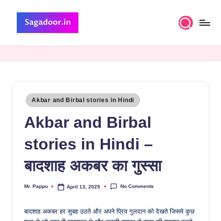
Skip
to
S
A
content
Premium
a
Collection
g
of
Stories
a
Posted
Akbar and Birbal stories in Hindi
d
in
Akbar and Birbal
o
o
stories in Hindi –
r
बादशाह अकबर का गुस्सा
No Comments
Mr. Pappu
April 13, 2025
Posted
by
बादशाह अकबर हर सुबह उठते और अपने प्रिय गुलदान को देखते जिसमे कुछ