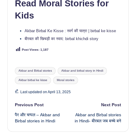
Read Moral Stories for
Kids
Akbar Birbal Ke Kisse : स्वर्ग की यात्रा | birbal ke kisse
बीरबल की खिचड़ी का स्वाद: birbal khichdi story
Post Views:
1,187
Tags:
Akbar and Birbal stories
Akbar and birbal story in Hindi
Akbar birbal ke kisse
Moral stories
Last updated on April 13, 2025
Post
Previous Post
Next Post
पैर और चप्पल – Akbar and
Akbar and Birbal stories
navigation
Birbal stories in Hindi
in Hindi- बीरबल जब बच्चे बने