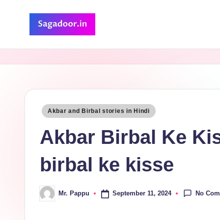
Skip
to
S
A
content
Premium
a
Collection
g
of
Stories
a
Posted
Akbar and Birbal stories in Hindi
in
d
Akbar Birbal Ke Kisse 
o
birbal ke kisse
o
r
No Com
September 11, 2024
Mr. Pappu
Posted
by