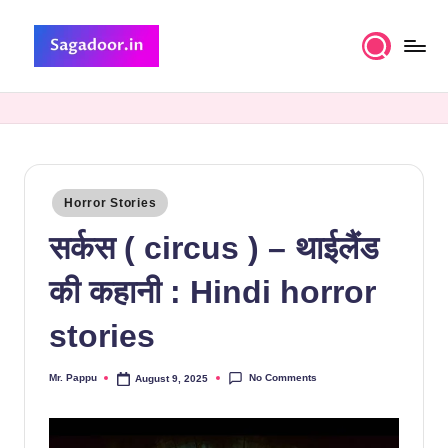
Skip
to
S
A
content
Premium
a
Collection
g
of
Stories
a
Posted
Horror Stories
d
in
सर्कस ( circus ) – थाईलैंड
o
o
की कहानी : Hindi horror
r
stories
No Comments
Mr. Pappu
August 9, 2025
Posted
by