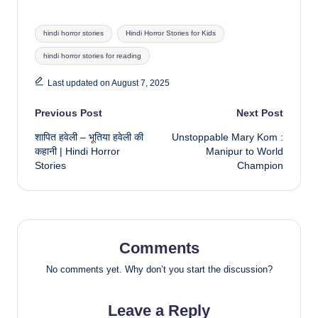
Tags:
hindi horror stories
Hindi Horror Stories for Kids
hindi horror stories for reading
Last updated on August 7, 2025
Post
Previous Post
Next Post
शापित हवेली – भूतिया हवेली की
Unstoppable Mary Kom :
navigation
कहानी | Hindi Horror
Manipur to World
Stories
Champion
Comments
No comments yet. Why don’t you start the discussion?
Leave a Reply