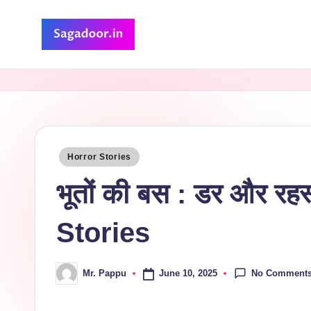
Skip
to
S
A
content
Premium
a
Collection
g
of
Stories
a
Posted
Horror Stories
in
d
भूतों की बस : डर और र
o
Stories
o
r
No Comment
June 10, 2025
Mr. Pappu
Posted
by