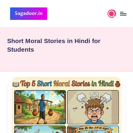
Skip
to
S
A
content
Premium
a
Collection
Short Moral Stories in Hindi for
g
of
Students
Stories
a
d
o
o
r