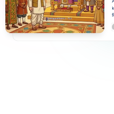
A
k
व
P
b