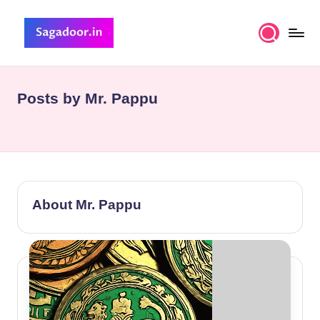
Skip
to
S
A
content
Premium
a
Collection
Posts by Mr. Pappu
g
of
Stories
a
d
o
o
About Mr. Pappu
r