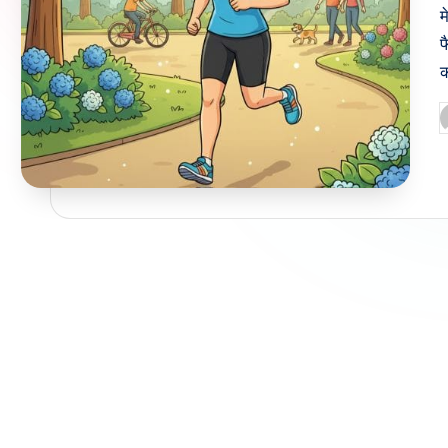
म
फ
क
P
b